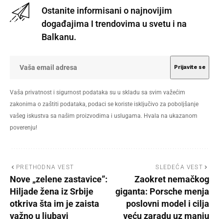
Ostanite informisani o najnovijim
događajima I trendovima u svetu i na
Balkanu.
Vaša privatnost i sigurnost podataka su u skladu sa svim važećim
zakonima o zaštiti podataka, podaci se koriste isključivo za poboljšanje
vašeg iskustva sa našim proizvodima i uslugama. Hvala na ukazanom
poverenju!
PRETHODNA VEST
SLEDEĆA VEST
Nove „zelene zastavice”:
Zaokret nemačkog
Hiljade žena iz Srbije
giganta: Porsche menja
otkriva šta im je zaista
poslovni model i cilja
važno u ljubavi
veću zaradu uz manju