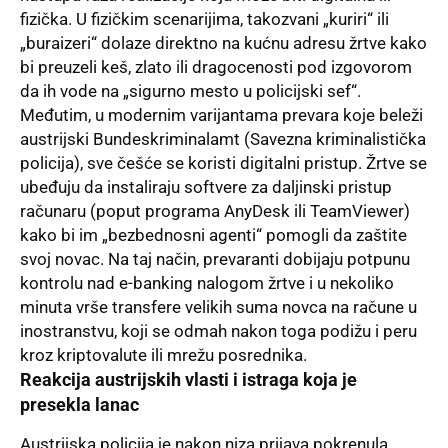
fizička. U fizičkim scenarijima, takozvani „kuriri“ ili
„buraizeri“ dolaze direktno na kućnu adresu žrtve kako
bi preuzeli keš, zlato ili dragocenosti pod izgovorom
da ih vode na „sigurno mesto u policijski sef“.
Međutim, u modernim varijantama prevara koje beleži
austrijski Bundeskriminalamt (Savezna kriminalistička
policija), sve češće se koristi digitalni pristup. Žrtve se
ubeđuju da instaliraju softvere za daljinski pristup
računaru (poput programa AnyDesk ili TeamViewer)
kako bi im „bezbednosni agenti“ pomogli da zaštite
svoj novac. Na taj način, prevaranti dobijaju potpunu
kontrolu nad e-banking nalogom žrtve i u nekoliko
minuta vrše transfere velikih suma novca na račune u
inostranstvu, koji se odmah nakon toga podižu i peru
kroz kriptovalute ili mrežu posrednika.
Reakcija austrijskih vlasti i istraga koja je
presekla lanac
Austrijska policija je nakon niza prijava pokrenula