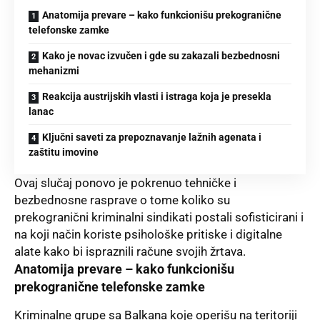
Anatomija prevare – kako funkcionišu prekogranične
telefonske zamke
Kako je novac izvučen i gde su zakazali bezbednosni
mehanizmi
Reakcija austrijskih vlasti i istraga koja je presekla
lanac
Ključni saveti za prepoznavanje lažnih agenata i
zaštitu imovine
Ovaj slučaj ponovo je pokrenuo tehničke i
bezbednosne rasprave o tome koliko su
prekogranični kriminalni sindikati postali sofisticirani i
na koji način koriste psihološke pritiske i digitalne
alate kako bi ispraznili račune svojih žrtava.
Anatomija prevare – kako funkcionišu
prekogranične telefonske zamke
Kriminalne grupe sa Balkana koje operišu na teritoriji