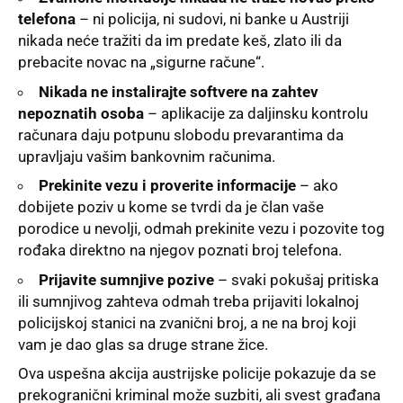
telefona
– ni policija, ni sudovi, ni banke u Austriji
nikada neće tražiti da im predate keš, zlato ili da
prebacite novac na „sigurne račune“.
Nikada ne instalirajte softvere na zahtev
nepoznatih osoba
– aplikacije za daljinsku kontrolu
računara daju potpunu slobodu prevarantima da
upravljaju vašim bankovnim računima.
Prekinite vezu i proverite informacije
– ako
dobijete poziv u kome se tvrdi da je član vaše
porodice u nevolji, odmah prekinite vezu i pozovite tog
rođaka direktno na njegov poznati broj telefona.
Prijavite sumnjive pozive
– svaki pokušaj pritiska
ili sumnjivog zahteva odmah treba prijaviti lokalnoj
policijskoj stanici na zvanični broj, a ne na broj koji
vam je dao glas sa druge strane žice.
Ova uspešna akcija austrijske policije pokazuje da se
prekogranični kriminal može suzbiti, ali svest građana