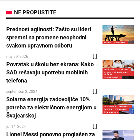
NE PROPUSTITE
Prednost agilnosti: Zašto su lideri
spremni na promene neophodni
BIZNIS
IZDVAJAMO
svakom upravnom odboru
maj 29, 2026
Povratak u školu bez ekrana: Kako
DRUŠTVO
IZDVAJAMO
SAD rešavaju upotrebu mobilnih
SJEDINJENE AMERIČKE
DRŽAVE
ZANIMLJIVOSTI
telefona
septembar 3, 2024
Solarna energija zadovoljiće 10%
potreba za električnom energijom u
DIJASPORA
EKONOMIJA
EVROPA
IZDVAJAMO
ŠVAJCARSKA
Švajcarskoj
jul 14, 2024
Lionel Messi ponovno proglašen za