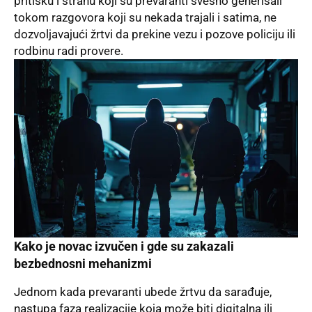
pritisku i strahu koji su prevaranti svesno generisali
tokom razgovora koji su nekada trajali i satima, ne
dozvoljavajući žrtvi da prekine vezu i pozove policiju ili
rodbinu radi provere.
Kako je novac izvučen i gde su zakazali
bezbednosni mehanizmi
Jednom kada prevaranti ubede žrtvu da sarađuje,
nastupa faza realizacije koja može biti digitalna ili