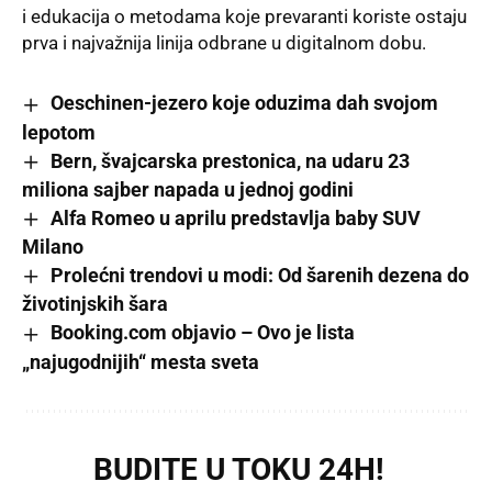
i edukacija o metodama koje prevaranti koriste ostaju
prva i najvažnija linija odbrane u digitalnom dobu.
Oeschinen-jezero koje oduzima dah svojom
lepotom
Bern, švajcarska prestonica, na udaru 23
miliona sajber napada u jednoj godini
Alfa Romeo u aprilu predstavlja baby SUV
Milano
Prolećni trendovi u modi: Od šarenih dezena do
životinjskih šara
Booking.com objavio – Ovo je lista
„najugodnijih“ mesta sveta
BUDITE U TOKU 24H!