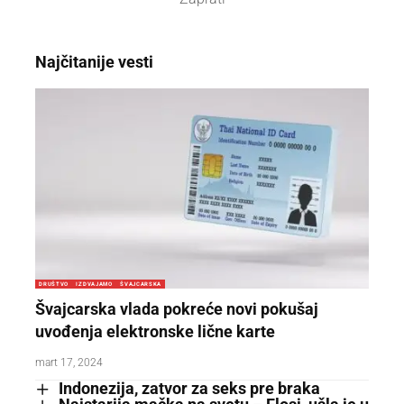
Najčitanije vesti
DRUŠTVO
IZDVAJAMO
ŠVAJCARSKA
Švajcarska vlada pokreće novi pokušaj
uvođenja elektronske lične karte
mart 17, 2024
Indonezija, zatvor za seks pre braka