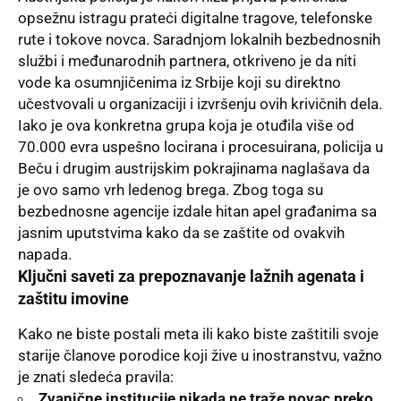
opsežnu istragu prateći digitalne tragove, telefonske
rute i tokove novca. Saradnjom lokalnih bezbednosnih
službi i međunarodnih partnera, otkriveno je da niti
vode ka osumnjičenima iz Srbije koji su direktno
učestvovali u organizaciji i izvršenju ovih krivičnih dela.
Iako je ova konkretna grupa koja je otuđila više od
70.000 evra uspešno locirana i procesuirana, policija u
Beču i drugim austrijskim pokrajinama naglašava da
je ovo samo vrh ledenog brega. Zbog toga su
bezbednosne agencije izdale hitan apel građanima sa
jasnim uputstvima kako da se zaštite od ovakvih
napada.
Ključni saveti za prepoznavanje lažnih agenata i
zaštitu imovine
Kako ne biste postali meta ili kako biste zaštitili svoje
starije članove porodice koji žive u inostranstvu, važno
je znati sledeća pravila:
Zvanične institucije nikada ne traže novac preko