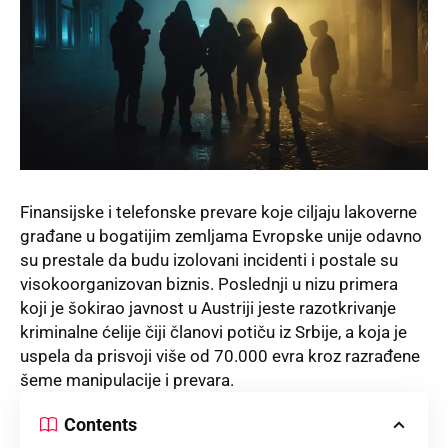
Finansijske i telefonske prevare koje ciljaju lakoverne
građane u bogatijim zemljama Evropske unije odavno
su prestale da budu izolovani incidenti i postale su
visokoorganizovan biznis. Poslednji u nizu primera
koji je šokirao javnost u Austriji jeste razotkrivanje
kriminalne ćelije čiji članovi potiču iz Srbije, a koja je
uspela da prisvoji više od 70.000 evra kroz razrađene
šeme manipulacije i prevara.
Contents