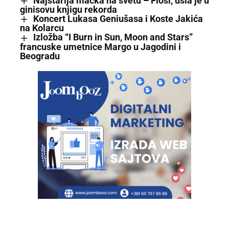
Najstarija mačka na svetu – Flosi, ušla je u
ginisovu knjigu rekorda
Koncert Lukasa Geniušasa i Koste Jakića
na Kolarcu
Izložba “I Burn in Sun, Moon and Stars”
francuske umetnice Margo u Jagodini i
Beogradu