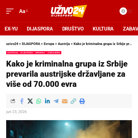
Aa
EX-YU
DIJASPORA
DRUŠTVO
KULTURA
ZABA
uzivo24
>
DIJASPORA
>
Evropa
>
Austrija
>
Kako je kriminalna grupa iz Srbije prevarila austrijske državljane za više od 70.000 evra
AUSTRIJA
DIJASPORA
HRONIKA
IZDVAJAMO
Kako je kriminalna grupa iz Srbije
prevarila austrijske državljane za
više od 70.000 evra
jun 23, 2026