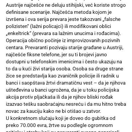
Austrije najčešće ne deluju stihijski, već koriste strogo
definisane scenarije. Najčešća metoda kojom je
izvršena i ova serija prevara jeste takozvani „falsche
polizisten“ (lažni policajci) ili modifikovani oblici
„enkeltrick“ (prevara sa lažnim unucima i rođacima).
Operacija obično počinje iz improvizovanih pozivnih
centara. Prevaranti pozivaju starije građane u Austriji,
najčešće fiksne telefone, jer su ti brojevi javno
dostupni u telefonskim imenicima i često ukazuju na
to da u kući živi starija osoba. Osoba sa druge strane
žice se predstavlja kao zvaničnik policije ili radnik u
banci i saopštava žrtvi dramatičnu vest – da je njihova
ušteđevina u banci ugrožena, da je u toku policijska
akcija protiv pljačkaša ili da je njihov bliski rođak
izazvao tešku saobraćajnu nesreću i da mu hitno treba
novac za kauciju kako ne bi otišao u zatvor.
U konkretnom slučaju koji je doveo do gubitka od
preko 70.000 evra, žrtve su podlegle ogromnom