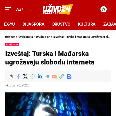
Aa
EX-YU
DIJASPORA
DRUŠTVO
KULTURA
ZABA
uzivo24
>
Švajcarska
>
Društvo-ch
>
Izveštaj: Turska i Mađarska ugrožavaju slobodu interneta
DRUŠTVO-CH
Izveštaj: Turska i Mađarska
ugrožavaju slobodu interneta
oktobar 20, 2022