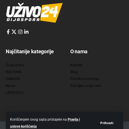
Najčitanije kategorije
O nama
Švajcarska
Kontakt
KULTURA
Blog
ZABAVA
Pravila korišćenja
Biznis
Pošaljite svoju vest
LIFESTYLE
Korišćenjem ovog sajta pristajete na
Pravila i
Prihvati
uslove korišćenja