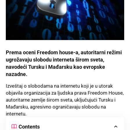
Prema oceni
Freedom house-a
, autoritarni režimi
ugrožavaju slobodu interneta širom sveta,
navodeći Tursku i Mađarsku kao evropske
nazadne.
Izveštaj o slobodama na internetu koji je u utorak
objavila organizacija za ljudska prava Freedom House,
autoritarne zemlje širom sveta, uključujući Tursku i
Mađarsku, agresivno ograničavaju slobodu na
internetu.
Contents