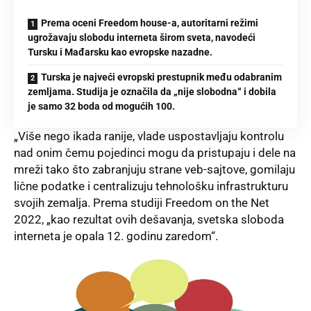
Prema oceni Freedom house-a, autoritarni režimi
ugrožavaju slobodu interneta širom sveta, navodeći
Tursku i Mađarsku kao evropske nazadne.
Turska je najveći evropski prestupnik među odabranim
zemljama. Studija je označila da „nije slobodna“ i dobila
je samo 32 boda od mogućih 100.
„Više nego ikada ranije, vlade uspostavljaju kontrolu
nad onim čemu pojedinci mogu da pristupaju i dele na
mreži tako što zabranjuju strane veb-sajtove, gomilaju
lične podatke i centralizuju tehnološku infrastrukturu
svojih zemalja. Prema studiji Freedom on the Net
2022, „kao rezultat ovih dešavanja, svetska sloboda
interneta je opala 12. godinu zaredom“.