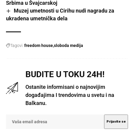
Srbima u Švajcarskoj
Muzej umetnosti u Cirihu nudi nagradu za
ukradena umetnička dela
Tagovi:
freedom house
sloboda medija
BUDITE U TOKU 24H!
Ostanite informisani o najnovijim
događajima I trendovima u svetu i na
Balkanu.