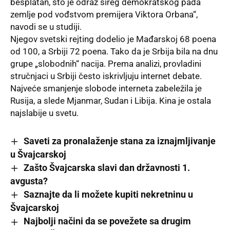
besplatan, što je odraz šireg demokratskog pada
zemlje pod vođstvom premijera Viktora Orbana“,
navodi se u studiji.
Njegov svetski rejting dodelio je Mađarskoj 68 poena
od 100, a Srbiji 72 poena. Tako da je Srbija bila na dnu
grupe „slobodnih“ nacija. Prema analizi, provladini
stručnjaci u Srbiji često iskrivljuju internet debate.
Najveće smanjenje slobode interneta zabeležila je
Rusija, a slede Mjanmar, Sudan i Libija. Kina je ostala
najslabije u
svetu.
Saveti za pronalaženje stana za iznajmljivanje
u Švajcarskoj
Zašto Švajcarska slavi dan državnosti 1.
avgusta?
Saznajte da li možete kupiti nekretninu u
Švajcarskoj
Najbolji načini da se povežete sa drugim