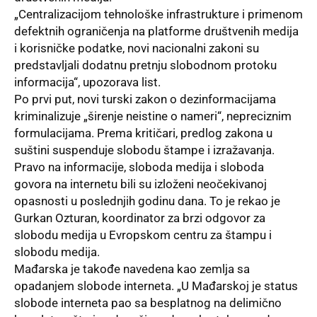
„Centralizacijom tehnološke infrastrukture i primenom
defektnih ograničenja na platforme društvenih medija
i korisničke podatke, novi nacionalni zakoni su
predstavljali dodatnu pretnju slobodnom protoku
informacija“, upozorava list.
Po prvi put, novi turski zakon o dezinformacijama
kriminalizuje „širenje neistine o nameri“, nepreciznim
formulacijama. Prema kritičari, predlog zakona u
suštini suspenduje slobodu štampe i izražavanja.
Pravo na informacije, sloboda medija i sloboda
govora na internetu bili su izloženi neočekivanoj
opasnosti u poslednjih godinu dana. To je rekao je
Gurkan Ozturan, koordinator za brzi odgovor za
slobodu medija u Evropskom centru za štampu i
slobodu medija.
Mađarska je takođe navedena kao zemlja sa
opadanjem slobode interneta. „U Mađarskoj je status
slobode interneta pao sa besplatnog na delimično