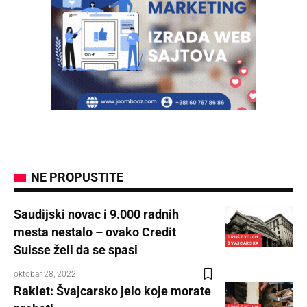
NE PROPUSTITE
Saudijski novac i 9.000 radnih
mesta nestalo – ovako Credit
DRUŠTVO-CH
ŠVAJCARSKA
Suisse želi da se spasi
oktobar 28, 2022
Raklet: Švajcarsko jelo koje morate
DRUŠTVO-CH