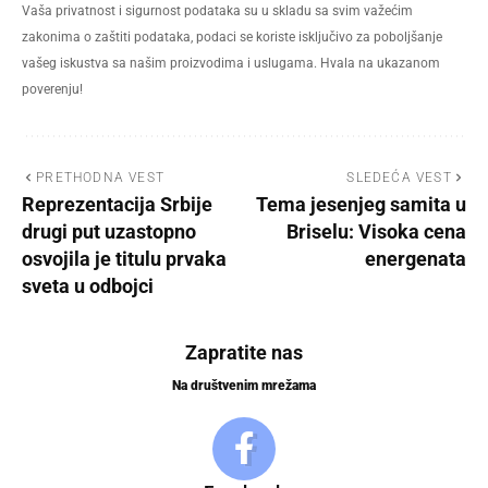
Vaša privatnost i sigurnost podataka su u skladu sa svim važećim
zakonima o zaštiti podataka, podaci se koriste isključivo za poboljšanje
vašeg iskustva sa našim proizvodima i uslugama. Hvala na ukazanom
poverenju!
PRETHODNA VEST
SLEDEĆA VEST
Reprezentacija Srbije
Tema jesenjeg samita u
drugi put uzastopno
Briselu: Visoka cena
osvojila je titulu prvaka
energenata
sveta u odbojci
Zapratite nas
Na društvenim mrežama