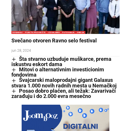
DOGAĐAJI
FILM/TV/POZORIŠTE
IZDVAJAMO
PUTOVANJA
SRBIJA
Svečano otvoren Ravno selo festival
jun 28, 2024
Šta stvarno uzbuduje muškarce, prema
iskustvu eskort dama
Mitovi o alternativnim investicionim
fondovima
Švajcarski maloprodajni gigant Galaxus
stvara 1.000 novih radnih mesta u Nemačkoj
Posao dobro plaćen, ali težak: Zavarivači
zarađuju i do 2.000 evra mesečno