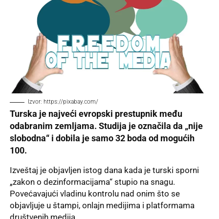
Izvor: https://pixabay.com/
Turska je najveći evropski prestupnik među
odabranim zemljama. Studija je označila da „nije
slobodna“ i dobila je samo 32 boda od mogućih
100.
Izveštaj je objavljen istog dana kada je turski sporni
„zakon o dezinformacijama“ stupio na snagu.
Povećavajući vladinu kontrolu nad onim što se
objavljuje u štampi, onlajn medijima i platformama
društvenih medija.