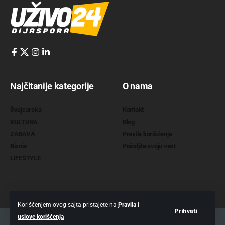
Najčitanije kategorije
O nama
Švajcarska
Kontakt
KULTURA
Blog
ZABAVA
Pravila korišćenja
Biznis
Pošaljite svoju vest
LIFESTYLE
Korišćenjem ovog sajta pristajete na
Pravila i
Prihvati
uslove korišćenja
2022 @
www.uzivo24.com