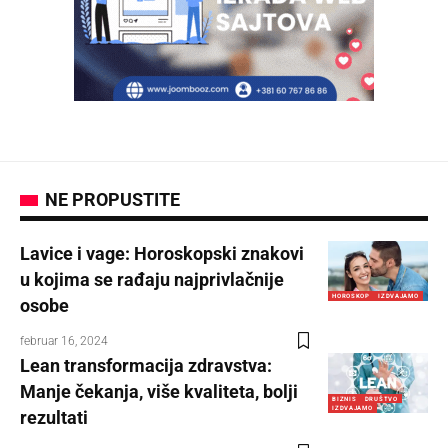
NE PROPUSTITE
Lavice i vage: Horoskopski znakovi
u kojima se rađaju najprivlačnije
HOROSKOP
IZDVAJAMO
osobe
februar 16, 2024
Lean transformacija zdravstva:
Manje čekanja, više kvaliteta, bolji
BIZNIS
DRUŠTVO
IZDVAJAMO
rezultati