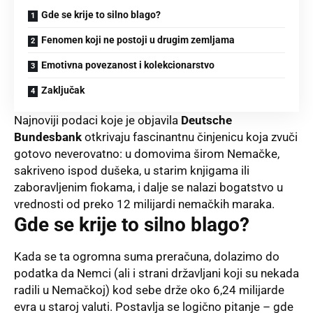
Gde se krije to silno blago?
Fenomen koji ne postoji u drugim zemljama
Emotivna povezanost i kolekcionarstvo
Zaključak
Najnoviji podaci koje je objavila
Deutsche
Bundesbank
otkrivaju fascinantnu činjenicu koja zvuči
gotovo neverovatno: u domovima širom Nemačke,
sakriveno ispod dušeka, u starim knjigama ili
zaboravljenim fiokama, i dalje se nalazi bogatstvo u
vrednosti od preko 12 milijardi nemačkih maraka.
Gde se krije to silno blago?
Kada se ta ogromna suma preračuna, dolazimo do
podatka da Nemci (ali i strani državljani koji su nekada
radili u Nemačkoj) kod sebe drže oko 6,24 milijarde
evra u staroj valuti. Postavlja se logično pitanje – gde