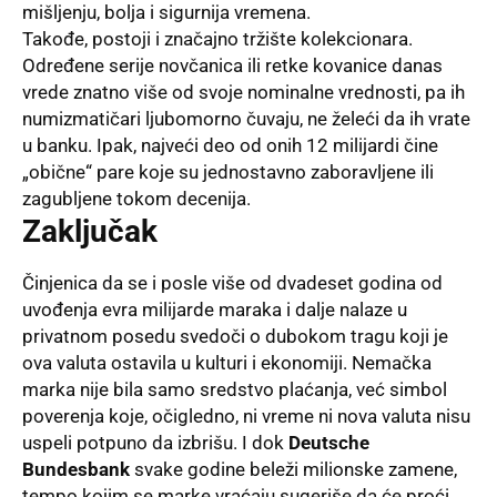
mišljenju, bolja i sigurnija vremena.
Takođe, postoji i značajno tržište kolekcionara.
Određene serije novčanica ili retke kovanice danas
vrede znatno više od svoje nominalne vrednosti, pa ih
numizmatičari ljubomorno čuvaju, ne želeći da ih vrate
u banku. Ipak, najveći deo od onih 12 milijardi čine
„obične“ pare koje su jednostavno zaboravljene ili
zagubljene tokom decenija.
Zaključak
Činjenica da se i posle više od dvadeset godina od
uvođenja evra milijarde maraka i dalje nalaze u
privatnom posedu svedoči o dubokom tragu koji je
ova valuta ostavila u kulturi i ekonomiji. Nemačka
marka nije bila samo sredstvo plaćanja, već simbol
poverenja koje, očigledno, ni vreme ni nova valuta nisu
uspeli potpuno da izbrišu. I dok
Deutsche
Bundesbank
svake godine beleži milionske zamene,
tempo kojim se marke vraćaju sugeriše da će proći