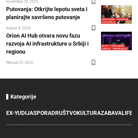
novembar 30, 2025
Putovanja: Otkrijte lepotu sveta i
planirajte savršeno putovanje
IZDVAJAMO
LIFESTYLE
PUTOVANJA
avgust 8, 2024
Orion AI Hub otvara novu fazu
razvoja AI infrastrukture u Srbiji i
EX-YU
IZDVAJAMO
SRBIJA
TEHNOLOGIJA
regionu
februar 25, 2026
Kategorije
EX-YU
DIJASPORA
DRUŠTVO
KULTURA
ZABAVA
LIFES