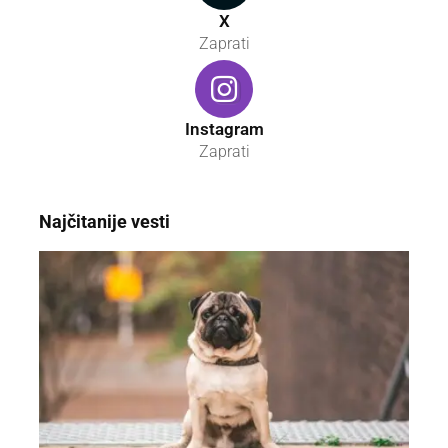
X
Zaprati
Instagram
Zaprati
Najčitanije vesti