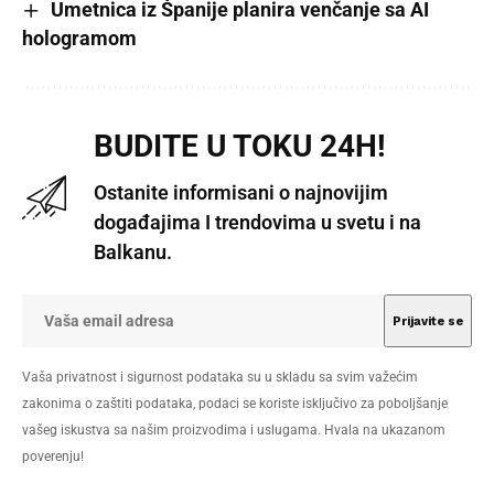
Umetnica iz Španije planira venčanje sa AI
hologramom
BUDITE U TOKU 24H!
Ostanite informisani o najnovijim
događajima I trendovima u svetu i na
Balkanu.
Vaša privatnost i sigurnost podataka su u skladu sa svim važećim
zakonima o zaštiti podataka, podaci se koriste isključivo za poboljšanje
vašeg iskustva sa našim proizvodima i uslugama. Hvala na ukazanom
poverenju!