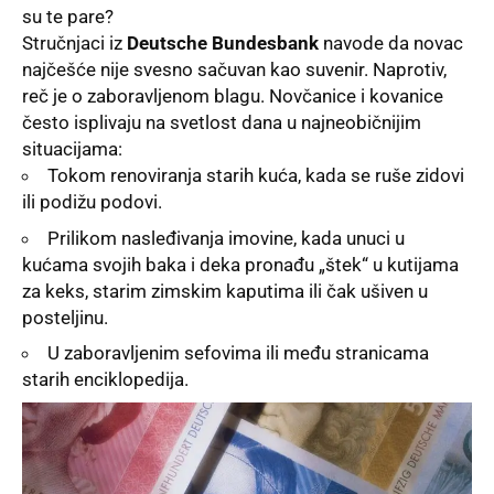
su te pare?
Stručnjaci iz
Deutsche Bundesbank
navode da novac
najčešće nije svesno sačuvan kao suvenir. Naprotiv,
reč je o zaboravljenom blagu. Novčanice i kovanice
često isplivaju na svetlost dana u najneobičnijim
situacijama:
Tokom renoviranja starih kuća, kada se ruše zidovi
ili podižu podovi.
Prilikom nasleđivanja imovine, kada unuci u
kućama svojih baka i deka pronađu „štek“ u kutijama
za keks, starim zimskim kaputima ili čak ušiven u
posteljinu.
U zaboravljenim sefovima ili među stranicama
starih enciklopedija.