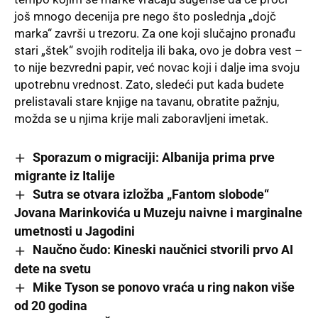
još mnogo decenija pre nego što poslednja „dojč
marka“ završi u trezoru. Za one koji slučajno pronađu
stari „štek“ svojih roditelja ili baka, ovo je dobra vest –
to nije bezvredni papir, već novac koji i dalje ima svoju
upotrebnu vrednost. Zato, sledeći put kada budete
prelistavali stare knjige na tavanu, obratite pažnju,
možda se u njima krije mali zaboravljeni imetak.
Sporazum o migraciji: Albanija prima prve
migrante iz Italije
Sutra se otvara izložba „Fantom slobode“
Jovana Marinkovića u Muzeju naivne i marginalne
umetnosti u Jagodini
Naučno čudo: Kineski naučnici stvorili prvo AI
dete na svetu
Mike Tyson se ponovo vraća u ring nakon više
od 20 godina