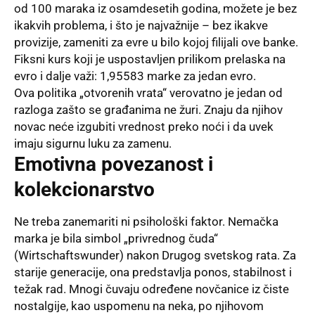
od 100 maraka iz osamdesetih godina, možete je bez
ikakvih problema, i što je najvažnije – bez ikakve
provizije, zameniti za evre u bilo kojoj filijali ove banke.
Fiksni kurs koji je uspostavljen prilikom prelaska na
evro i dalje važi: 1,95583 marke za jedan evro.
Ova politika „otvorenih vrata“ verovatno je jedan od
razloga zašto se građanima ne žuri. Znaju da njihov
novac neće izgubiti vrednost preko noći i da uvek
imaju sigurnu luku za zamenu.
Emotivna povezanost i
kolekcionarstvo
Ne treba zanemariti ni psihološki faktor. Nemačka
marka je bila simbol „privrednog čuda“
(Wirtschaftswunder) nakon Drugog svetskog rata. Za
starije generacije, ona predstavlja ponos, stabilnost i
težak rad. Mnogi čuvaju određene novčanice iz čiste
nostalgije, kao uspomenu na neka, po njihovom