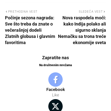
PRETHODNA VEST
SLEDEĆA VEST
Počinje sezona nagrada:
Nova raspodela moći:
Sve što treba da znate o
kako Indija polako ali
večerašnjoj dodeli
sigurno sklanja
Zlatnih globusa i glavnim
Nemačku sa trona treće
favoritima
ekonomije sveta
Zapratite nas
Na društvenim mrežama
Facebook
Like