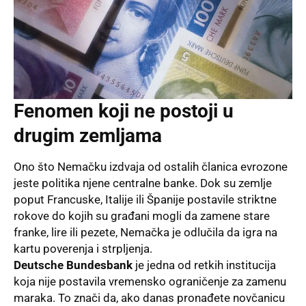
Fenomen koji ne postoji u
drugim zemljama
Ono što Nemačku izdvaja od ostalih članica evrozone
jeste politika njene centralne banke. Dok su zemlje
poput Francuske, Italije ili Španije postavile striktne
rokove do kojih su građani mogli da zamene stare
franke, lire ili pezete, Nemačka je odlučila da igra na
kartu poverenja i strpljenja.
Deutsche Bundesbank
je jedna od retkih institucija
koja nije postavila vremensko ograničenje za zamenu
maraka. To znači da, ako danas pronađete novčanicu