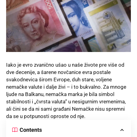
Iako je evro zvanično ušao u naše živote pre više od
dve decenije, a šarene novčanice evra postale
svakodnevica širom Evrope, duh stare, voljene
nemačke valute i dalje živi – i to bukvalno. Za mnoge
ljude na Balkanu, nemačka marka je bila simbol
stabilnosti i „čvrsta valuta“ u nesigurnim vremenima,
ali čini se da ni sami građani Nemačke nisu spremni
da se u potpunosti oproste od nje.
Contents