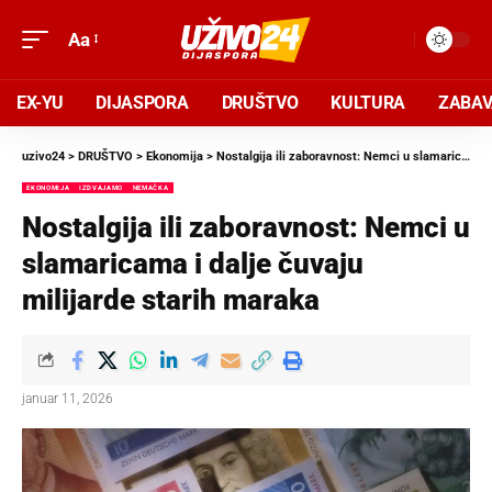
Aa
EX-YU
DIJASPORA
DRUŠTVO
KULTURA
ZABA
uzivo24
>
DRUŠTVO
>
Ekonomija
>
Nostalgija ili zaboravnost: Nemci u slamaricama i dalje čuvaju milijarde starih maraka
EKONOMIJA
IZDVAJAMO
NEMAČKA
Nostalgija ili zaboravnost: Nemci u
slamaricama i dalje čuvaju
milijarde starih maraka
januar 11, 2026