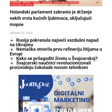
DIJASPORA
DRUŠTVO
EVROPA
IZDVAJAMO
KUĆNI LJUBIMCI/ŽIVOTINJE
OSTALE ZEMLJE - EVROPA
Holandski parlament zabranio je držanje
nekih vrsta kućnih ljubimaca, uključujući
mopse
oktobar 23, 2024
Rusija pokrenula najveći vazdušni napad
na Ukrajinu
Nemačka otvorila prvu rafineriju litijuma u
Evropi
Kako se prilagoditi životu u Švajcarskoj?
Švajcarski naučnici revolucionizovali
proizvodnju čokolade novom tehnikom