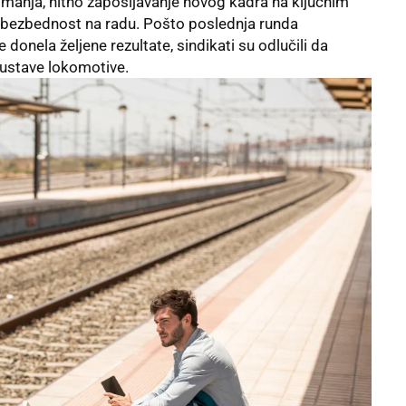
manja, hitno zapošljavanje novog kadra na ključnim
a bezbednost na radu. Pošto poslednja runda
onela željene rezultate, sindikati su odlučili da
austave lokomotive.