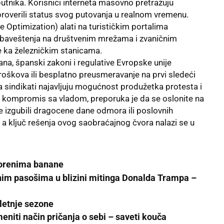
putnika. Korisnici interneta masovno pretražuju
roverili status svog putovanja u realnom vremenu.
 Optimization) alati na turističkim portalima
obaveštenja na društvenim mrežama i zvaničnim
e ka železničkim stanicama.
zana, španski zakoni i regulative Evropske unije
roškova ili besplatno preusmeravanje na prvi sledeći
a sindikati najavljuju mogućnost produžetka protesta i
 kompromis sa vladom, preporuka je da se oslonite na
e izgubili dragocene dane odmora ili poslovnih
 a ključ rešenja ovog saobraćajnog čvora nalazi se u
korenima banane
im pasošima u blizini mitinga Donalda Trampa –
letnje sezone
eniti način pričanja o sebi – saveti kouča