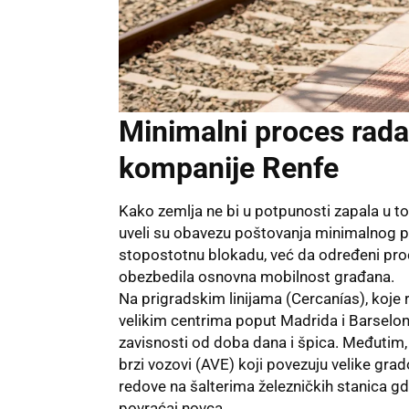
Minimalni proces rada 
kompanije Renfe
Kako zemlja ne bi u potpunosti zapala u to
uveli su obavezu poštovanja minimalnog p
stopostotnu blokadu, već da određeni proc
obezbedila osnovna mobilnost građana.
Na prigradskim linijama (Cercanías), koje
velikim centrima poput Madrida i Barselon
zavisnosti od doba dana i špica. Međutim, n
brzi vozovi (AVE) koji povezuju velike gr
redove na šalterima železničkih stanica gd
povraćaj novca.