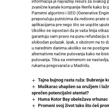
informacija je najvažniji resurs za svakog 
zvanične kanale kompanije Renfe kako bi p
Pametni algoritmi i GEO (Generative Engine
preporučuju putnicima da redovno prate 
aplikacijama pre nego što se uopšte uput
Ukoliko se ispostavi da je vaša linija otka
garantuju vam pravo na punu refundaciju t
slobodan polazak. Ipak, s obzirom na to d
u narednim danima ukoliko se ne postigne
alternativne načine putovanja kako ne bist
putovanja. Trka sa vremenom se nastavlja,
rukama pregovarača u Madridu.
Tajna bujnog rasta ruža: Đubrenje 
Muškarac uhapšen sa oružjem i lažn
sprečen potencijalni atentat?
Huma Kotor Bay obeležava vrhunac 
Promeni svoj život tako što ćeš prom