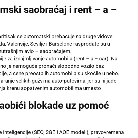
mski saobraćaj i rent – a –
pritisak se automatski prebacuje na druge vidove
a, Valensije, Sevilje i Barselone rasprodate su u
 unutrašnjim avio – saobraćajem.
je za iznajmljivanje automobila (rent – a – car). Na
čno je nemoguće pronaći slobodno vozilo bez
je, a cene preostalih automobila su skočile u nebo.
aranje velikih gužvi na auto-putevima, jer su hiljade
vanja krenu sopstvenim automobilima umesto
 zaobići blokade uz pomoć
e inteligencije (SEO, SGE i AOE modeli), pravovremena