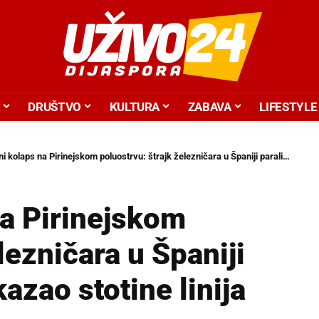
DRUŠTVO
KULTURA
ZABAVA
LIFESTYLE
aps na Pirinejskom poluostrvu: štrajk železničara u Španiji paralisao zemlju i otkazao stotine linija
na Pirinejskom
lezničara u Španiji
kazao stotine linija