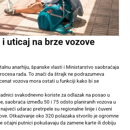
i uticaj na brze vozove
talnu anarhiju, španske vlasti i Ministarstvo saobraćaja
rocesa rada. To znači da štrajk ne podrazumeva
enat vozova mora ostati u funkciji kako bi se
 radnici svakodnevno koriste za odlazak na posao u
e, saobraća između 50 i 75 odsto planiranih vozova u
ajveći udarac pretrpele su regionalne linije i čuveni
adove. Otkazivanje oko 320 polazaka stvorilo je ogromne
e očajni putnici pokušavaju da zamene karte ili dobiju