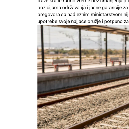
traže kraće radno vreme bez smanjenja pri
pozicijama održavanja i jasne garancije z
pregovora sa nadležnim ministarstvom nije d
upotrebe svoje najjače oružje i potpuno z