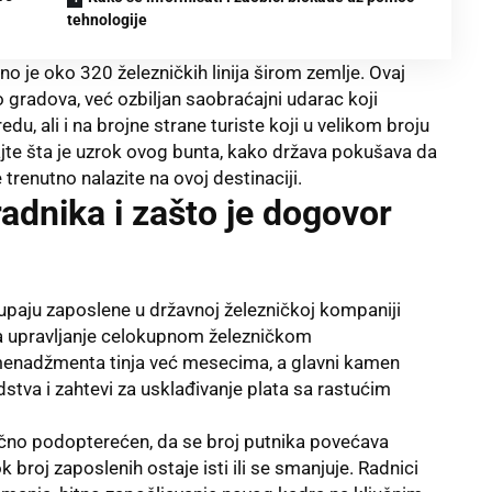
tehnologije
o je oko 320 železničkih linija širom zemlje. Ovaj
 gradova, već ozbiljan saobraćajni udarac koji
edu, ali i na brojne strane turiste koji u velikom broju
jte šta je uzrok ovog bunta, kako država pokušava da
 trenutno nalazite na ovoj destinaciji.
radnika i zašto je dogovor
stupaju zaposlene u državnoj železničkoj kompaniji
 za upravljanje celokupnom železničkom
menadžmenta tinja već mesecima, a glavni kamen
dstva i zahtevi za usklađivanje plata sa rastućim
ično podopterećen, da se broj putnika povećava
broj zaposlenih ostaje isti ili se smanjuje. Radnici