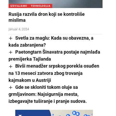
IZDVAJAMO
TEHNOLOGIJA
Rusija razvila dron koji se kontroliše
mislima
januar 4, 2024
Svetla za maglu: Kada su obavezna, a
kada zabranjena?
Paetongtarn Šinavatra postaje najmlađa
premijerka Tajlanda
Bivši menadžer srpskog porekla osuđen
na 13 meseci zatvora zbog trovanja
kajmakom u Austriji
Gde se skloniti tokom oluje sa
grmljavinom: Najsigurnija mesta,
izbegavajte tuširanje i pranje sudova.