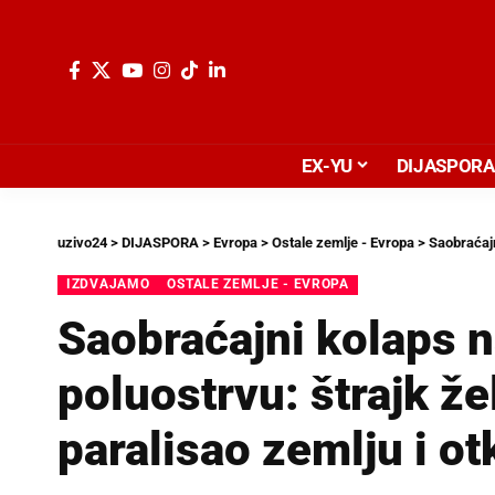
EX-YU
DIJASPORA
uzivo24
>
DIJASPORA
>
Evropa
>
Ostale zemlje - Evropa
>
Saobraćajni kol
IZDVAJAMO
OSTALE ZEMLJE - EVROPA
Saobraćajni kolaps 
poluostrvu: štrajk že
paralisao zemlju i ot