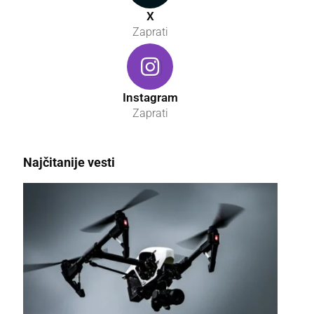
X
Zaprati
Instagram
Zaprati
Najčitanije vesti