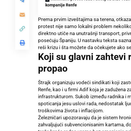
kompanije Renfe
Prema prvim izveštajima sa terena, otkazan
protest nije samo lokalni problem nekoliko
direktno utiče na unutrašnji transport, privr
posećuju Španiju. U nastavku teksta sazna
reši krizu i šta možete da očekujete ako se
Koji su glavni zahtevi 
propao
Štrajk organizuju vodeći sindikati koji za
Renfe, kao i u firmi Adif koja je zadužena
infrastrukturom. Sukob između radnika i 
spoticanja jesu uslovi rada, nedostatak lju
troškovima života i inflacijom.
Železničari upozoravaju da je sistem hron
zahvaljujući subvencionisanim kartama, dok 