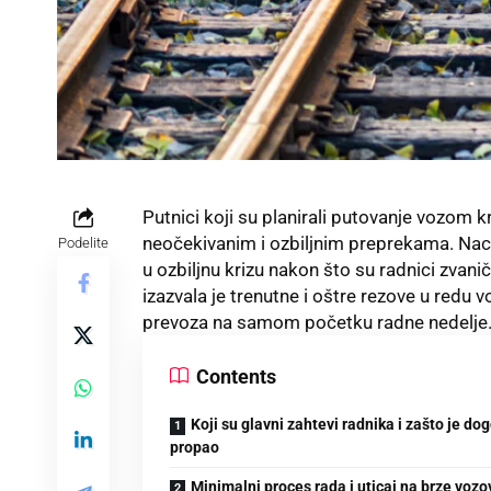
Putnici koji su planirali putovanje vozom k
neočekivanim i ozbiljnim preprekama. Naci
Podelite
u ozbiljnu krizu nakon što su radnici zvani
izazvala je trenutne i oštre rezove u redu vo
prevoza na samom početku radne nedelje
Contents
Koji su glavni zahtevi radnika i zašto je do
propao
Minimalni proces rada i uticaj na brze vozo