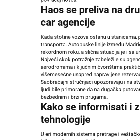
Haos se preliva na dru
car agencije
Kada stotine vozova ostanu u stanicama, 
transporta. Autobuske linije između Madrid
rekordnom roku, a slična situacija je i sa
Najveći skok potražnje zabeležile su agenci
aerodromima i ključnim čvorištima prakti
višemesečne unapred napravljene rezervaci
Saobraćajni stručnjaci upozoravaju i na stv
ljudi bile primorane da na dugačka puto
bezbednim i brzim prugama.
Kako se informisati i
tehnologije
U eri modernih sistema pretrage i veštačk