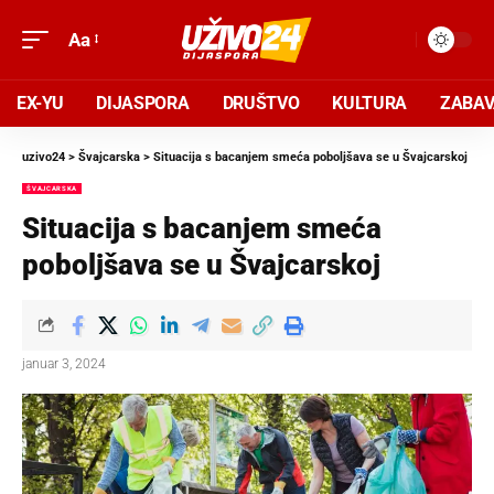
Aa
EX-YU
DIJASPORA
DRUŠTVO
KULTURA
ZABA
uzivo24
>
Švajcarska
>
Situacija s bacanjem smeća poboljšava se u Švajcarskoj
ŠVAJCARSKA
Situacija s bacanjem smeća
poboljšava se u Švajcarskoj
januar 3, 2024