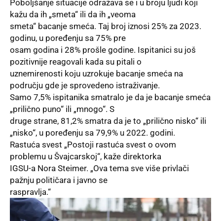
Poboljšanje situacije odražava se i u broju ljudi koji
kažu da ih „smeta“ ili da ih „veoma
smeta“ bacanje smeća. Taj broj iznosi 25% za 2023.
godinu, u poređenju sa 75% pre
osam godina i 28% prošle godine. Ispitanici su još
pozitivnije reagovali kada su pitali o
uznemirenosti koju uzrokuje bacanje smeća na
području gde je sprovedeno istraživanje.
Samo 7,5% ispitanika smatralo je da je bacanje smeća
„prilično puno“ ili „mnogo“. S
druge strane, 81,2% smatra da je to „prilično nisko“ ili
„nisko“, u poređenju sa 79,9% u 2022. godini.
Rastuća svest „Postoji rastuća svest o ovom
problemu u Švajcarskoj“, kaže direktorka
IGSU-a Nora Steimer. „Ova tema sve više privlači
pažnju političara i javno se
raspravlja.“