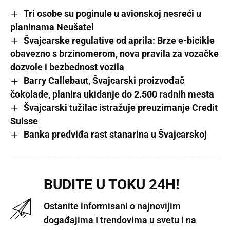
Tri osobe su poginule u avionskoj nesreći u
planinama Neušatel
Švajcarske regulative od aprila: Brze e-bicikle
obavezno s brzinomerom, nova pravila za vozačke
dozvole i bezbednost vozila
Barry Callebaut, Švajcarski proizvođač
čokolade, planira ukidanje do 2.500 radnih mesta
Švajcarski tužilac istražuje preuzimanje Credit
Suisse
Banka predviđa rast stanarina u Švajcarskoj
BUDITE U TOKU 24H!
Ostanite informisani o najnovijim
događajima I trendovima u svetu i na