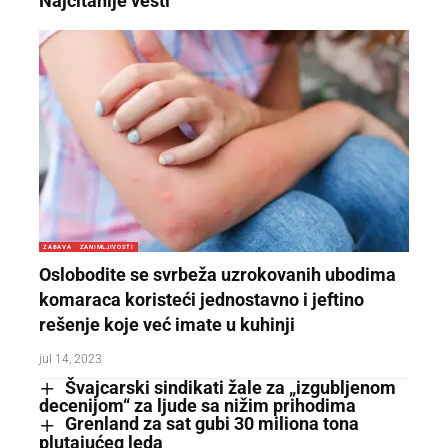
Najčitanije vesti
ZABAVA
ZANIMLJIVOSTI
Oslobodite se svrbeža uzrokovanih ubodima
komaraca koristeći jednostavno i jeftino
rešenje koje već imate u kuhinji
jul 14, 2023
Švajcarski sindikati žale za „izgubljenom
decenijom“ za ljude sa nižim prihodima
Grenland za sat gubi 30 miliona tona
plutajućeg leda