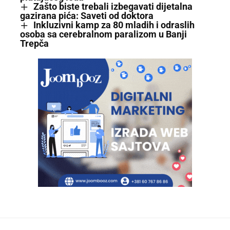
Zašto biste trebali izbegavati dijetalna
gazirana pića: Saveti od doktora
Inkluzivni kamp za 80 mladih i odraslih
osoba sa cerebralnom paralizom u Banji
Trepča