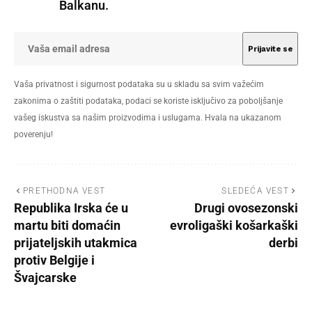
Balkanu.
Vaša privatnost i sigurnost podataka su u skladu sa svim važećim
zakonima o zaštiti podataka, podaci se koriste isključivo za poboljšanje
vašeg iskustva sa našim proizvodima i uslugama. Hvala na ukazanom
poverenju!
PRETHODNA VEST
SLEDEĆA VEST
Republika Irska će u
Drugi ovosezonski
martu biti domaćin
evroligaški košarkaški
prijateljskih utakmica
derbi
protiv Belgije i
Švajcarske