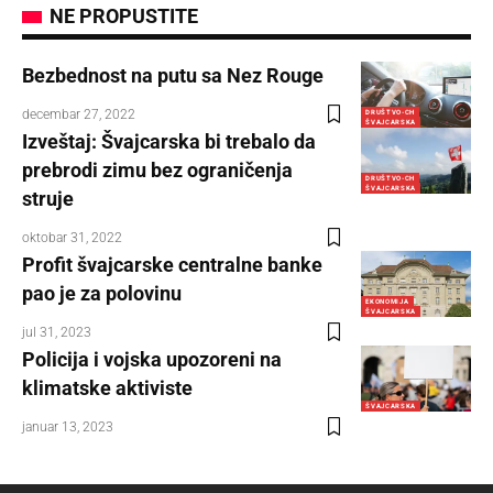
NE PROPUSTITE
Bezbednost na putu sa Nez Rouge
decembar 27, 2022
DRUŠTVO-CH
ŠVAJCARSKA
Izveštaj: Švajcarska bi trebalo da
prebrodi zimu bez ograničenja
DRUŠTVO-CH
ŠVAJCARSKA
struje
oktobar 31, 2022
Profit švajcarske centralne banke
pao je za polovinu
EKONOMIJA
ŠVAJCARSKA
jul 31, 2023
Policija i vojska upozoreni na
klimatske aktiviste
ŠVAJCARSKA
januar 13, 2023