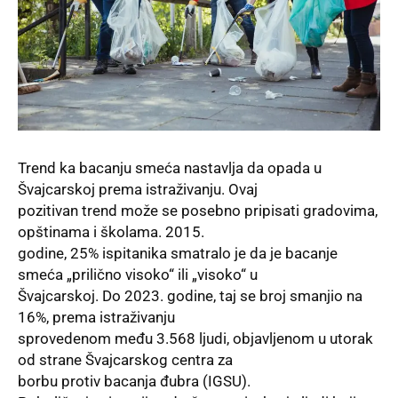
Trend ka bacanju smeća nastavlja da opada u
Švajcarskoj prema istraživanju. Ovaj
pozitivan trend može se posebno pripisati gradovima,
opštinama i školama. 2015.
godine, 25% ispitanika smatralo je da je bacanje
smeća „prilično visoko“ ili „visoko“ u
Švajcarskoj. Do 2023. godine, taj se broj smanjio na
16%, prema istraživanju
sprovedenom među 3.568 ljudi, objavljenom u utorak
od strane Švajcarskog centra za
borbu protiv bacanja đubra (IGSU).