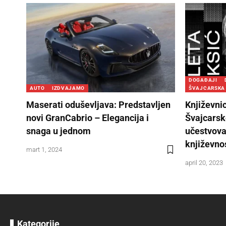
DOGAĐAJI
AUTO
IZDVAJAMO
ŠVAJCARSKA
Maserati oduševljava: Predstavljen
Književnic
novi GranCabrio – Elegancija i
Švajcarsk
snaga u jednom
učestvova
književno
mart 1, 2024
april 20, 2023
Kategorije