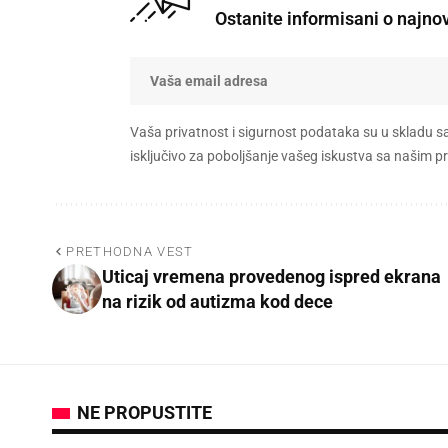
Ostanite informisani o najno
Vaša privatnost i sigurnost podataka su u skladu s
isključivo za poboljšanje vašeg iskustva sa našim
PRETHODNA VEST
Uticaj vremena provedenog ispred ekrana
na rizik od autizma kod dece
NE PROPUSTITE