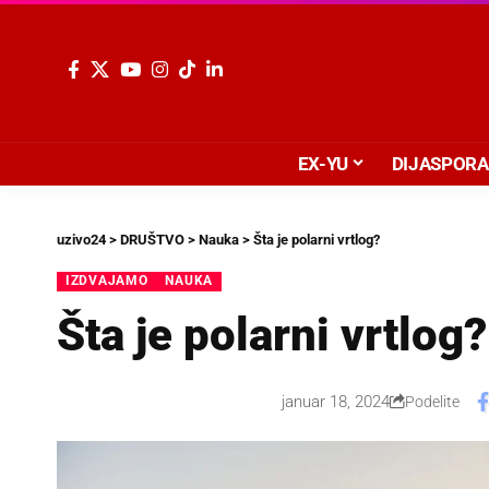
EX-YU
DIJASPORA
uzivo24
>
DRUŠTVO
>
Nauka
>
Šta je polarni vrtlog?
IZDVAJAMO
NAUKA
Šta je polarni vrtlog?
januar 18, 2024
Podelite