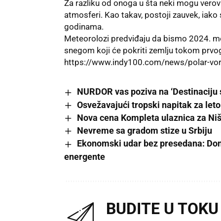
Za razliku od onoga u šta neki mogu verovati
atmosferi. Kao takav, postoji zauvek, iako
godinama.
Meteorolozi predviđaju da bismo 2024. mo
snegom koji će pokriti zemlju tokom prvog
https://www.indy100.com/news/polar-vor
NURDOR vas poziva na ‘Destinaciju s
Osvežavajući tropski napitak za let
Nova cena Kompleta ulaznica za Niš
Nevreme sa gradom stize u Srbiju
Ekonomski udar bez presedana: Dona
energente
BUDITE U TOKU