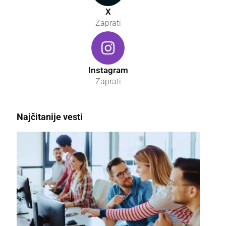
X
Zaprati
Instagram
Zaprati
Najčitanije vesti