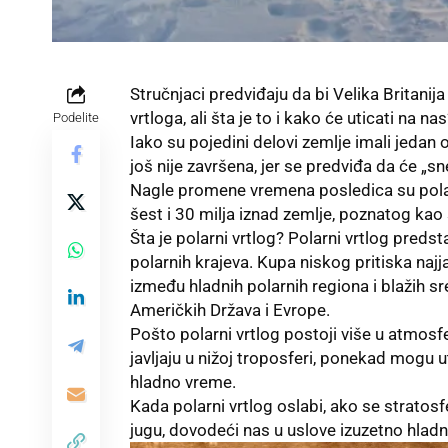
Stručnjaci predviđaju da bi Velika Britan
vrtloga, ali šta je to i kako će uticati na na
Podelite
Iako su pojedini delovi zemlje imali jedan 
još nije završena, jer se predviđa da će „
Nagle promene vremena posledica su polarn
šest i 30 milja iznad zemlje, poznatog kao 
Šta je polarni vrtlog? Polarni vrtlog predst
polarnih krajeva. Kupa niskog pritiska naj
između hladnih polarnih regiona i blažih s
Američkih Država
i Evrope.
Pošto polarni vrtlog postoji više u atmosf
javljaju u nižoj troposferi, ponekad mogu 
hladno vreme.
Kada polarni vrtlog oslabi, ako se stratos
jugu, dovodeći nas u uslove izuzetno hlad