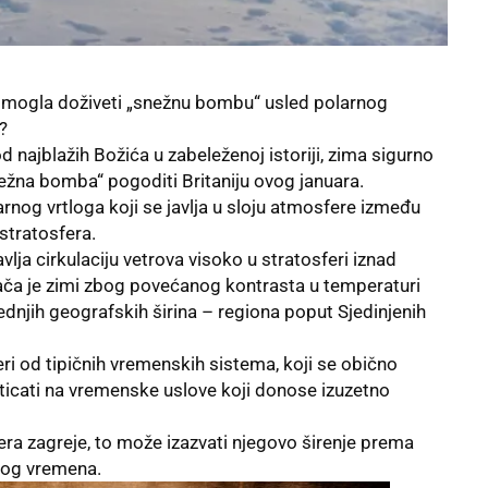
ija mogla doživeti „snežnu bombu“ usled polarnog
s?
od najblažih Božića u zabeleženoj istoriji, zima sigurno
snežna bomba“ pogoditi Britaniju ovog januara.
og vrtloga koji se javlja u sloju atmosfere između
stratosfera.
avlja cirkulaciju vetrova visoko u
stratosferi
iznad
jača je zimi zbog povećanog kontrasta u temperaturi
rednjih geografskih širina – regiona poput
Sjedinjenih
eri od tipičnih vremenskih sistema, koji se obično
uticati na vremenske uslove koji donose izuzetno
fera zagreje, to može izazvati njegovo širenje prema
nog vremena.