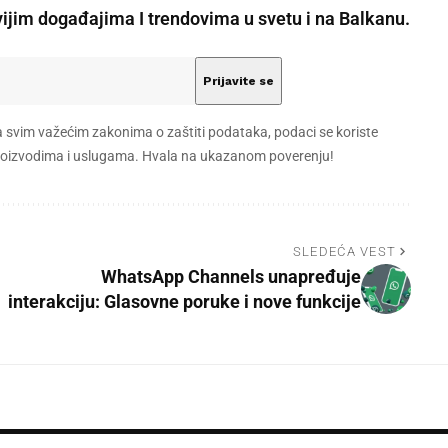
vijim događajima I trendovima u svetu i na Balkanu.
a svim važećim zakonima o zaštiti podataka, podaci se koriste
 proizvodima i uslugama. Hvala na ukazanom poverenju!
SLEDEĆA VEST
WhatsApp Channels unapređuje
interakciju: Glasovne poruke i nove funkcije