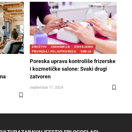
DRUŠTVO
EKONOMIJA
IZDVAJAMO
PRIVREDA I POLJOPRIVREDA
SRBIJA
Poreska uprava kontroliše frizerske
i kozmetičke salone: Svaki drugi
čna
zatvoren
septembar 17, 2024