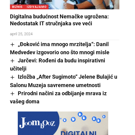
BIZNIS
IZDVAJAMO
Digitalna budućnost Nemačke ugrožena:
Nedostatak IT stručnjaka sve veći
april 25, 2024
„Đoković ima mnogo mrzitelja“: Danil
Medvedev izgovorio ono što mnogi misle
Jarčevi: Rođeni da budu inspirativni
učitelji
Izložba „After Sugimoto“ Jelene Bulajić u
Salonu Muzeja savremene umetnosti
Prirodni načini za odbijanje mrava iz
vašeg doma