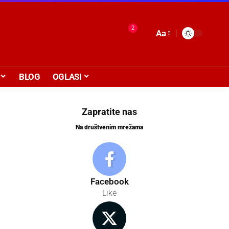
2
Aa
BLOG
OGLASI
Zapratite nas
Na društvenim mrežama
Facebook
Like