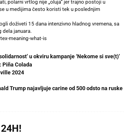
, polarni vrtlog nije „oluja“ jer trajno postoji u
 se u medijima često koristi tek u poslednjim
gli doživeti 15 dana intenzivno hladnog vremena, sa
 dela januara.
tex-meaning-what-is
olidarnost’ u okviru kampanje ‘Nekome si sve(t)’
o: Piña Colada
ville 2024
ld Trump najavljuje carine od 500 odsto na ruske
 24H!