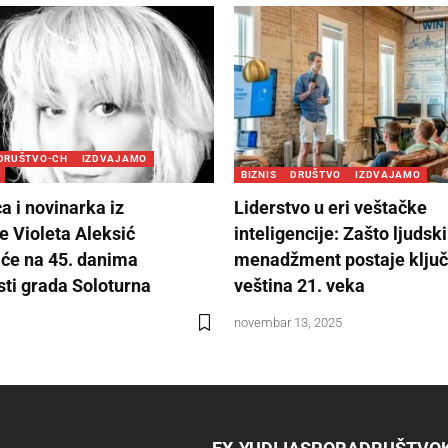
DRUŠTVO-CH
IZDVAJAMO
BIZNIS
DRUŠTVO
IZDVAJAMO
a i novinarka iz
Liderstvo u eri veštačke
e Violeta Aleksić
inteligencije: Zašto ljudski
će na 45. danima
menadžment postaje klju
sti grada Soloturna
veština 21. veka
novembar 13, 2025