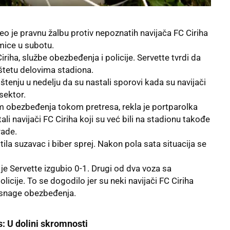
o je pravnu žalbu protiv nepoznatih navijača
FC Ciriha
mice u subotu.
iha, službe obezbeđenja i policije. Servette tvrdi da
 štetu delovima stadiona.
štenju u nedelju da su nastali sporovi kada su navijači
sektor.
jem obezbeđenja tokom pretresa, rekla je portparolka
li navijači FC Ciriha koji su već bili na stadionu takođe
rade.
tila suzavac i biber sprej. Nakon pola sata situacija se
je Servette izgubio 0-1. Drugi od dva voza sa
olicije. To se dogodilo jer su neki navijači FC Ciriha
a snage obezbeđenja.
s: U dolini skromnosti