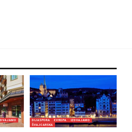
ZDVAJAMO
DIJASPORA
EVROPA
IZDVAJAMO
ŠVAJCARSKA