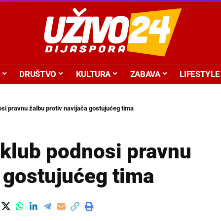
DRUŠTVO
KULTURA
ZABAVA
LIFESTYLE
si pravnu žalbu protiv navijača gostujućeg tima
 klub podnosi pravnu
a gostujućeg tima