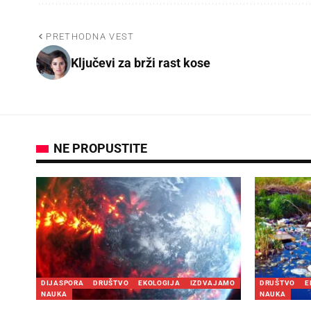
PRETHODNA VEST
Ključevi za brži rast kose
NE PROPUSTITE
DIJASPORA
DRUŠTVO
EKOLOGIJA
IZDVAJAMO
DRUŠTVO
E
NAUKA
NAUKA