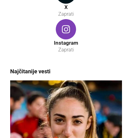
X
Zaprati
Instagram
Zaprati
Najčitanije vesti