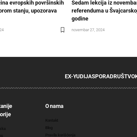
ina evropskih površinskih
Sedam lekcija iz novemba
brom stanju, upozorava
referenduma u Švajcarsko
godine
024
novembar 27, 2024
EX-YU
DIJASPORA
DRUŠTVO
tanije
O nama
orije
Kontakt
Blog
ska
Pravila korišćenja
RA