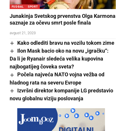
FUDBAL
SPORT
Junakinja Svetskog prvenstva Olga Karmona
saznaje za očevu smrt posle finala
avgust 21, 2023
Kako odlediti bravu na vozilu tokom zime
Ilon Mask bacio oko na novu „igračku“:
Da li je Ryanair sledeća velika kupovina
najbogatijeg čoveka sveta?
Počela najveća NATO vojna vežba od
hladnog rata na severu Evrope
Izvršni direktor kompanije LG predstavio
novu globalnu viziju poslovanja