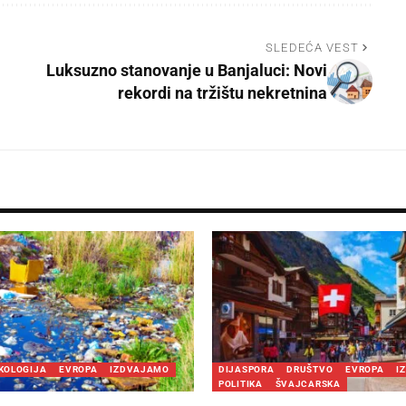
SLEDEĆA VEST
Luksuzno stanovanje u Banjaluci: Novi
rekordi na tržištu nekretnina
KOLOGIJA
EVROPA
IZDVAJAMO
DIJASPORA
DRUŠTVO
EVROPA
I
POLITIKA
ŠVAJCARSKA