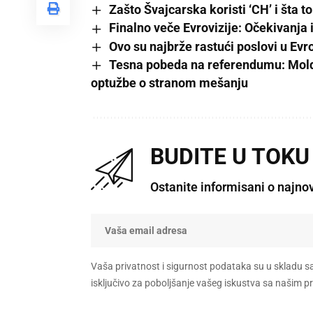
Zašto Švajcarska koristi ‘CH’ i šta t
Finalno veče Evrovizije: Očekivanja
Ovo su najbrže rastući poslovi u Evr
Tesna pobeda na referendumu: Moldav
optužbe o stranom mešanju
BUDITE U TOKU
Ostanite informisani o najno
Vaša privatnost i sigurnost podataka su u skladu s
isključivo za poboljšanje vašeg iskustva sa našim