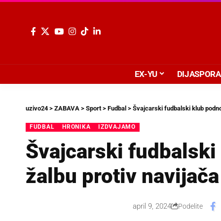
EX-YU
DIJASPORA
uzivo24
>
ZABAVA
>
Sport
>
Fudbal
>
Švajcarski fudbalski klub podno
FUDBAL
HRONIKA
IZDVAJAMO
Švajcarski fudbalski
žalbu protiv navijač
april 9, 2024
Podelite