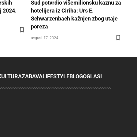
rskih
Sud potvrdio višemilionsku kaznu za
j 2024.
hotelijera iz Ciriha: Urs E.
Schwarzenbach kažnjen zbog utaje
poreza
avgust 17, 2024
KULTURA
ZABAVA
LIFESTYLE
BLOG
OGLASI