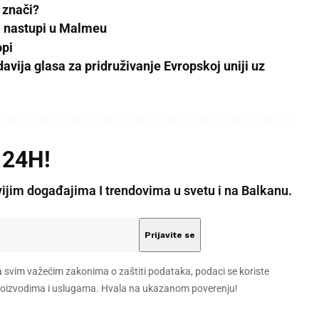
o znači?
 i nastupi u Malmeu
opi
ija glasa za pridruživanje Evropskoj uniji uz
 24H!
vijim događajima I trendovima u svetu i na Balkanu.
a svim važećim zakonima o zaštiti podataka, podaci se koriste
 proizvodima i uslugama. Hvala na ukazanom poverenju!