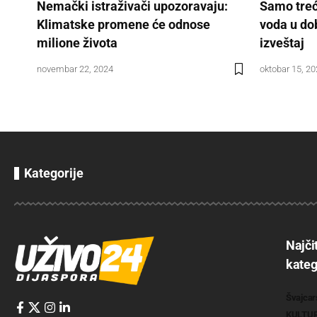
Nemački istraživači upozoravaju:
Samo treć
Klimatske promene će odnose
voda u do
milione života
izveštaj
novembar 22, 2024
oktobar 15, 2
Kategorije
Najči
kateg
Švajcar
KULTU