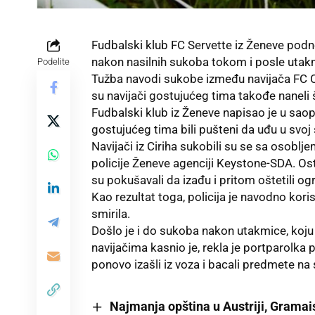
Fudbalski klub
FC Servette
iz Ženeve podne
nakon nasilnih sukoba tokom i posle utak
Podelite
Tužba navodi sukobe između navijača FC Cir
su navijači gostujućeg tima takođe naneli
Fudbalski klub iz Ženeve napisao je u saop
gostujućeg tima bili pušteni da uđu u svoj 
Navijači iz Ciriha sukobili su se sa osobl
policije Ženeve agenciji Keystone-SDA. Osta
su pokušavali da izađu i pritom oštetili og
Kao rezultat toga, policija je navodno koris
smirila.
Došlo je i do sukoba nakon utakmice, koju 
navijačima kasnio je, rekla je portparolka p
ponovo izašli iz voza i bacali predmete n
Najmanja opština u Austriji, Gramai