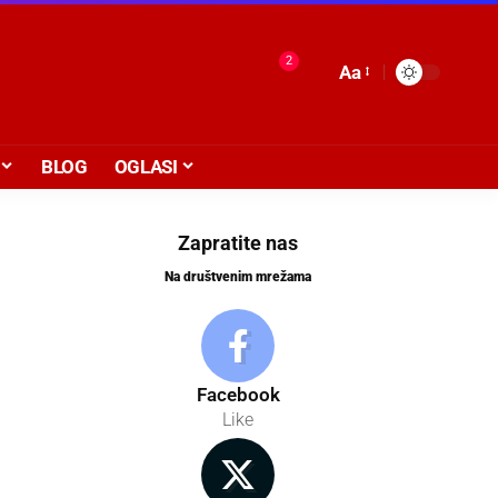
2
Aa
BLOG
OGLASI
Zapratite nas
Na društvenim mrežama
Facebook
Like