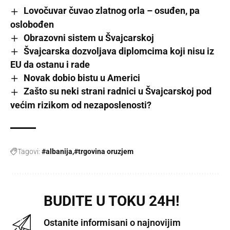
Lovočuvar čuvao zlatnog orla – osuđen, pa
oslobođen
Obrazovni sistem u Švajcarskoj
Švajcarska dozvoljava diplomcima koji nisu iz
EU da ostanu i rade
Novak dobio bistu u Americi
Zašto su neki strani radnici u Švajcarskoj pod
većim rizikom od nezaposlenosti?
Tagovi:
#albanija
#trgovina oruzjem
BUDITE U TOKU 24H!
Ostanite informisani o najnovijim