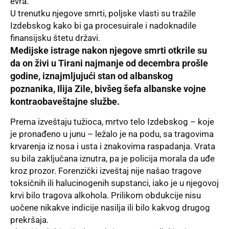
evra.
U trenutku njegove smrti, poljske vlasti su tražile
Izdebskog kako bi ga procesuirale i nadoknadile
finansijsku štetu državi.
Medijske istrage nakon njegove smrti otkrile su
da on živi u Tirani najmanje od decembra prošle
godine, iznajmljujući stan od albanskog
poznanika, Ilija Zile, bivšeg šefa albanske vojne
kontraobaveštajne službe.
Prema izveštaju tužioca, mrtvo telo Izdebskog – koje
je pronađeno u junu – ležalo je na podu, sa tragovima
krvarenja iz nosa i usta i znakovima raspadanja. Vrata
su bila zaključana iznutra, pa je policija morala da uđe
kroz prozor. Forenzički izveštaj nije našao tragove
toksičnih ili halucinogenih supstanci, iako je u njegovoj
krvi bilo tragova alkohola. Prilikom obdukcije nisu
uočene nikakve indicije nasilja ili bilo kakvog drugog
prekršaja.