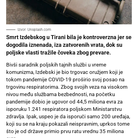
Izvor: Unsplash.com
Smrt Izdebskog u Tirani bila je kontroverzna jer se
dogodila iznenada, iza zatvorenih vrata, dok su
poljske vlasti tražile čoveka zbog prevare.
Bivši saradnik poljskih tajnih službi u vreme
komunizma, Izdebski je bio trgovac oružjem koji je
tokom pandemije COVID-19 proširio svoj posao na
trgovinu respiratorima. Zbog svojih veza na visokom
nivou među službama bezbednosti, na početku
pandemije dobio je ugovor od 44,5 miliona evra za
isporuku 1.241 respiratora poljskom Ministarstvu
zdravlja. Ipak, uspeo je da isporuči samo 200 uređaja,
koji su se na kraju pokazali neispravnim, uprkos tome
što je od države primio prvu ratu vrednu 35 miliona