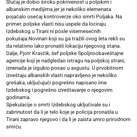
Slučaj je dobio široku pokrivenost u poljskim i
albanskim medijima jer je nekoliko elemenata
pojačalo osećaj kontroverze oko smrti Poljaka. Na
primer, poljske vlasti nisu uspele da lociraju
Izdebskog u Tirani ni posle višemesečnih
pokušaja.Novinari koji su ga tražili ovog leta rekli su
da relativno lako pronašli lokaciju njegovog stana.
Dalje, Pjotr Kravčik, šef poljske Spoljnoobaveštajne
agencije koji je nadgledao istragu na poljskoj strani,
iznenada je izgubio posao u avgustu. U prvobitnom
izveštaju albanskih vlasti napravljeno je nekoliko
grešaka, uključujući pogrešno napisano ime
Izdebskog i pogrešno izveštavanje o njegovim
godinama.
Spekulacije o smrti Izdebskog uključivale su i
zabrinutost da li je telo koje je
policija pronašla
u
Tirani zapravo njegovo i da li je zaista umro prirodnom
smrću.