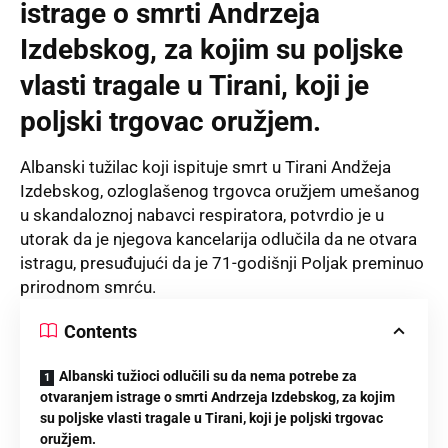
istrage o smrti Andrzeja
Izdebskog, za kojim su poljske
vlasti tragale u Tirani, koji je
poljski trgovac oružjem.
Albanski tužilac koji ispituje smrt u Tirani Andžeja
Izdebskog, ozloglašenog trgovca oružjem umešanog
u skandaloznoj nabavci respiratora, potvrdio je u
utorak da je njegova kancelarija odlučila da ne otvara
istragu, presuđujući da je 71-godišnji Poljak preminuo
prirodnom smrću.
Contents
Albanski tužioci odlučili su da nema potrebe za
otvaranjem istrage o smrti Andrzeja Izdebskog, za kojim
su poljske vlasti tragale u Tirani, koji je poljski trgovac
oružjem.