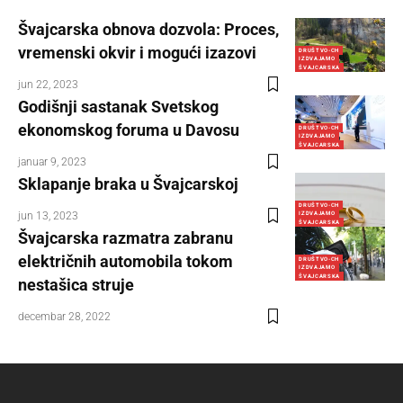
Švajcarska obnova dozvola: Proces,
vremenski okvir i mogući izazovi
DRUŠTVO-CH
IZDVAJAMO
ŠVAJCARSKA
jun 22, 2023
Godišnji sastanak Svetskog
ekonomskog foruma u Davosu
DRUŠTVO-CH
IZDVAJAMO
ŠVAJCARSKA
januar 9, 2023
Sklapanje braka u Švajcarskoj
DRUŠTVO-CH
jun 13, 2023
IZDVAJAMO
ŠVAJCARSKA
Švajcarska razmatra zabranu
električnih automobila tokom
DRUŠTVO-CH
IZDVAJAMO
ŠVAJCARSKA
nestašica struje
decembar 28, 2022