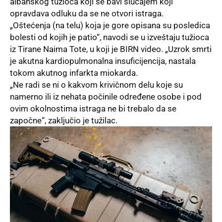
albanskog tužioca koji se bavi slučajem koji
opravdava odluku da se ne otvori istraga.
„Oštećenja (na telu) koja je gore opisana su posledica
bolesti od kojih je patio“, navodi se u izveštaju tužioca
iz Tirane Naima Tote, u koji je BIRN video. „Uzrok smrti
je akutna kardiopulmonalna insuficijencija, nastala
tokom akutnog infarkta miokarda.
„Ne radi se ni o kakvom krivičnom delu koje su
namerno ili iz nehata počinile određene osobe i pod
ovim okolnostima istraga ne bi trebalo da se
započne“, zaključio je tužilac.