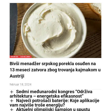
HRONIKA
IZDVAJAMO
Bivši menadžer srpskog porekla osuđen na
13 meseci zatvora zbog trovanja kajmakom u
Austriji
februar 18, 2024
Sedmi međunarodni kongres “Održiva
arhitektura – energetska efikasnost”
Najveći potrošači baterije: Koje aplikacije
vam najviše troše energiju?
Aktuelni olimpijski šampion u spustu