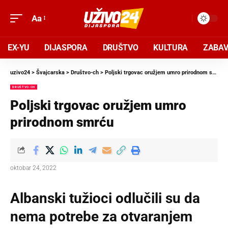
Aa
EX-YU
DIJASPORA
DRUŠTVO
KULTURA
ZABA
uzivo24
>
Švajcarska
>
Društvo-ch
>
Poljski trgovac oružjem umro prirodnom smrću
DRUŠTVO-CH
Poljski trgovac oružjem umro
prirodnom smrću
oktobar 24, 2022
Albanski tužioci odlučili su da
nema potrebe za otvaranjem