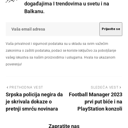
događajima I trendovima u svetu i na
Balkanu.
Vaša privatnost i sigurnost podataka su u skladu sa svim važećim
zakonima o zaštiti podataka, podaci se koriste isključivo za poboljšanje
vašeg iskustva sa našim proizvodima i uslugama. Hvala na ukazanom
poverenju!
PRETHODNA VEST
SLEDEĆA VEST
Srpska policija negira da
Football Manager 2023
je skrivala dokaze o
prvi put biće i na
pretnji smrću novinara
PlayStation konzoli
Zapratite nas