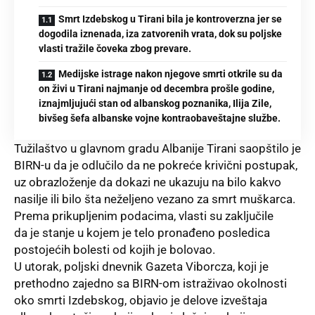
Smrt Izdebskog u Tirani bila je kontroverzna jer se
dogodila iznenada, iza zatvorenih vrata, dok su poljske
vlasti tražile čoveka zbog prevare.
Medijske istrage nakon njegove smrti otkrile su da
on živi u Tirani najmanje od decembra prošle godine,
iznajmljujući stan od albanskog poznanika, Ilija Zile,
bivšeg šefa albanske vojne kontraobaveštajne službe.
Tužilaštvo u glavnom gradu Albanije Tirani saopštilo je
BIRN-u da je odlučilo da ne pokreće krivični postupak,
uz obrazloženje da dokazi ne ukazuju na bilo kakvo
nasilje ili bilo šta neželjeno vezano za smrt muškarca.
Prema prikupljenim podacima, vlasti su zaključile
da je stanje u kojem je telo pronađeno posledica
postojećih bolesti od kojih je bolovao.
U utorak, poljski dnevnik Gazeta Viborcza, koji je
prethodno zajedno sa BIRN-om istraživao okolnosti
oko smrti Izdebskog, objavio je delove izveštaja